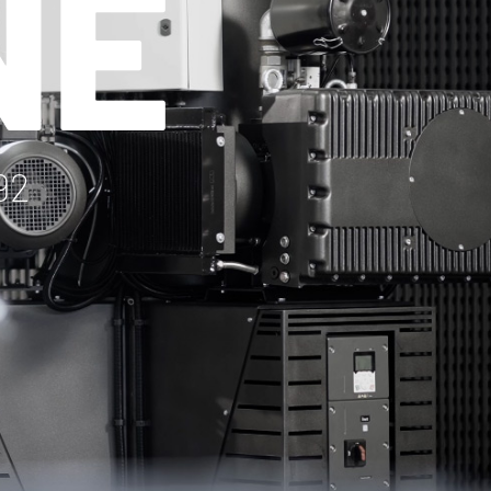
NE
92