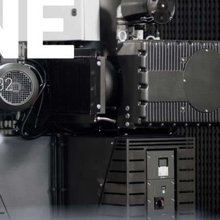
NE
92