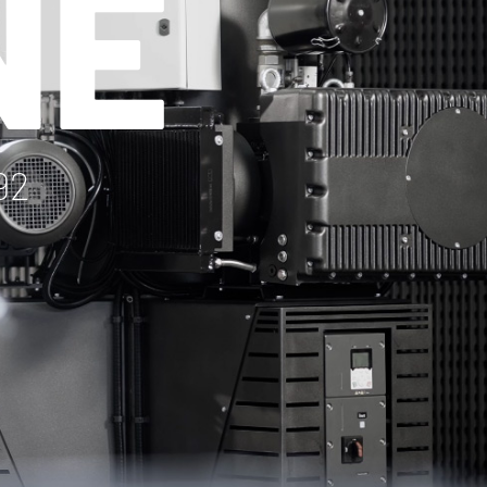
NE
92