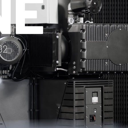
NE
92