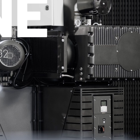
NE
92