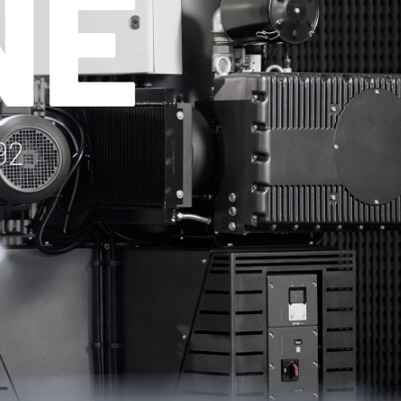
NE
92