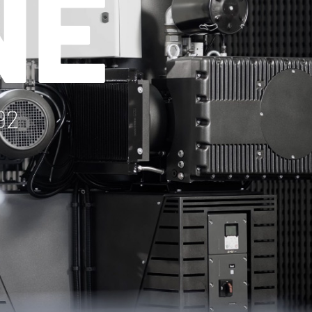
NE
92