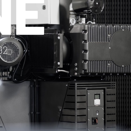
NE
92