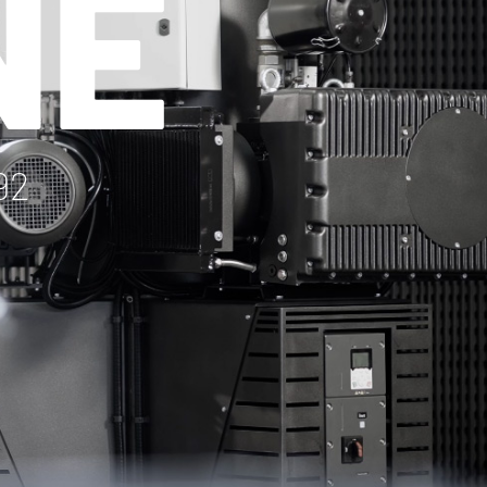
NE
92