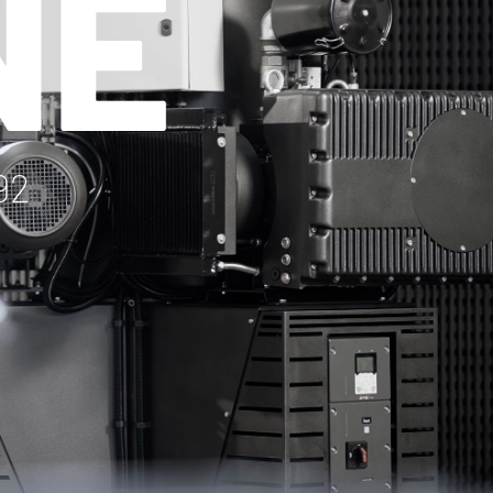
NE
92