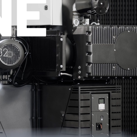
NE
92