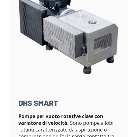
HS SMART
DBL S
ompe per vuoto rotative claw con
Pompe per
riatore di velocità.
Sono pompe a lobi
variatore 
tanti caratterizzate da aspirazione o
riciclo d’
mpressione dell’aria senza contatto tra
24, sono c