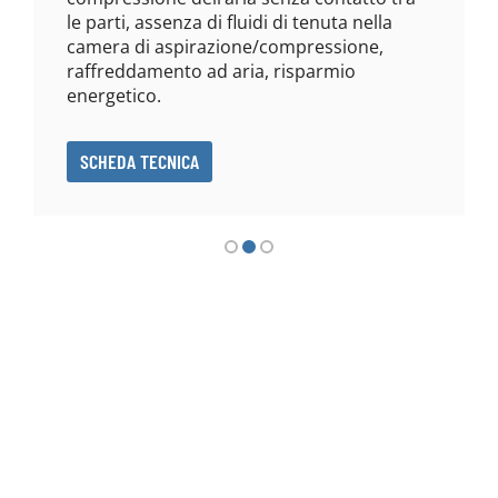
 parti, assenza di fluidi di tenuta nella
struttura
amera di aspirazione/compressione,
ridotta e
affreddamento ad aria, risparmio
risparmio
ergetico.
SCHEDA T
SCHEDA TECNICA