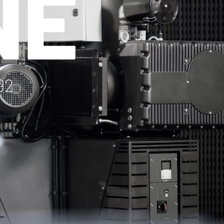
NE
92