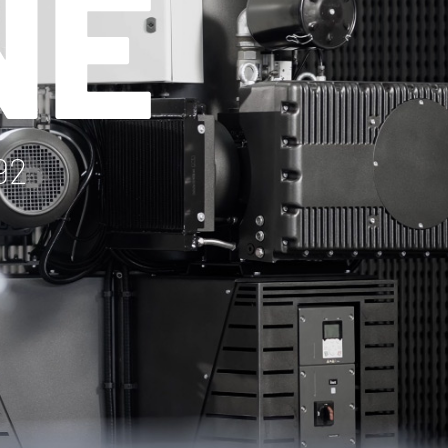
NE
92